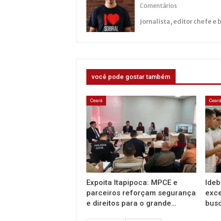
Comentários
Jornalista, editor chefe e 
você pode gostar também
Ceará
Cear
Expoita Itapipoca: MPCE e
Ideb
parceiros reforçam segurança
exce
e direitos para o grande…
busc