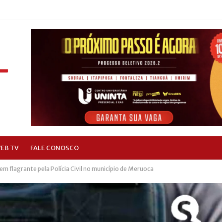
EB TV
FALE CONOSCO
em flagrante pela Polícia Civil no município de Meruoca