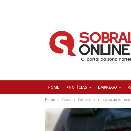
HOME
+NOTÍCIAS
EMPREGO
W
Home
Ceará
Suspeito de receptação é preso 