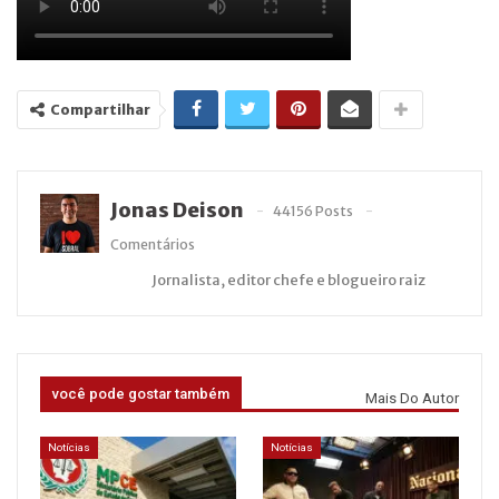
Compartilhar
Jonas Deison
44156 Posts
Comentários
Jornalista, editor chefe e blogueiro raiz
você pode gostar também
Mais Do Autor
Notícias
Notícias