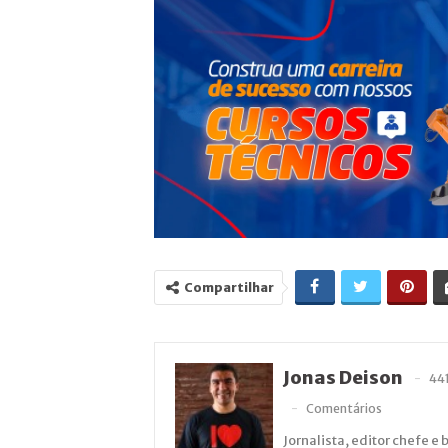
Compartilhar
Jonas Deison
44
Comentários
Jornalista, editor chefe e 