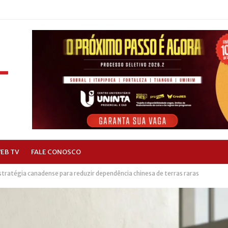
EB TV
FALE CONOSCO
stratégia canadense para reduzir dependência chinesa de terras raras