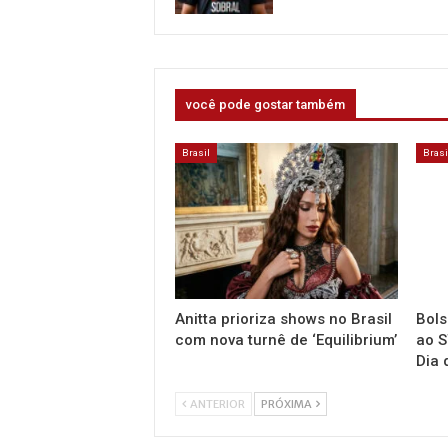
você pode gostar também
Brasil
Brasi
Anitta prioriza shows no Brasil
Bols
com nova turnê de ‘Equilibrium’
ao S
Dia 
ANTERIOR
PRÓXIMA