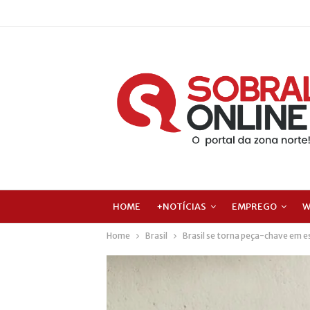
HOME
+NOTÍCIAS
EMPREGO
W
Home
Brasil
Brasil se torna peça-chave em e