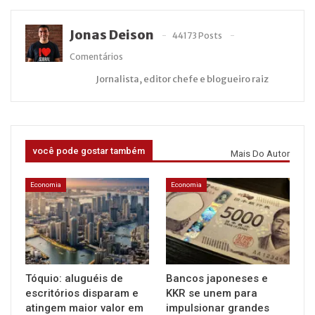
Jonas Deison
44173 Posts
Comentários
Jornalista, editor chefe e blogueiro raiz
você pode gostar também
Mais Do Autor
Economia
Economia
Tóquio: aluguéis de
Bancos japoneses e
escritórios disparam e
KKR se unem para
atingem maior valor em
impulsionar grandes