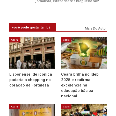
Jornalista, editor chefe e blogueiro raiz
você pode gostar também
Mais Do Autor
Ceará
Ceará
Lisbonense: de icônica
Ceará brilha no Ideb
padaria a shopping no
2025 e reafirma
coração de Fortaleza
excelência na
educação básica
nacional
Ceará
Ceará