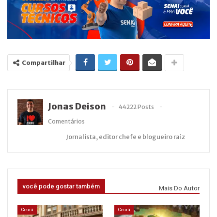
Compartilhar
Jonas Deison
44222 Posts
Comentários
Jornalista, editor chefe e blogueiro raiz
você pode gostar também
Mais Do Autor
Ceará
Ceará