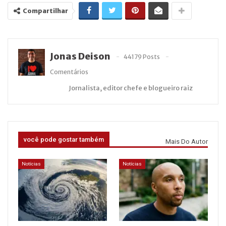
Compartilhar
Jonas Deison
44179 Posts
Comentários
Jornalista, editor chefe e blogueiro raiz
você pode gostar também
Mais Do Autor
Notícias
Notícias