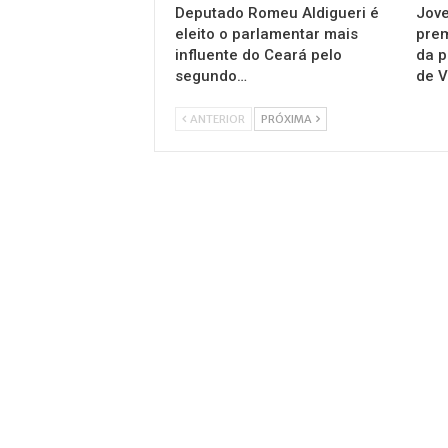
Deputado Romeu Aldigueri é
Jov
eleito o parlamentar mais
pre
influente do Ceará pelo
da p
segundo…
de V
ANTERIOR
PRÓXIMA