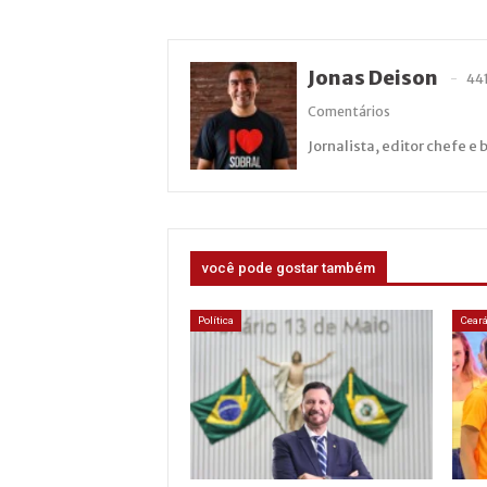
Jonas Deison
44
Comentários
Jornalista, editor chefe e 
você pode gostar também
Política
Cear