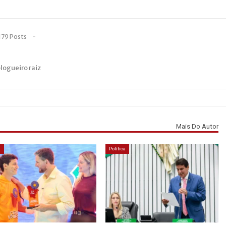
179 Posts
blogueiro raiz
Mais Do Autor
á
Política