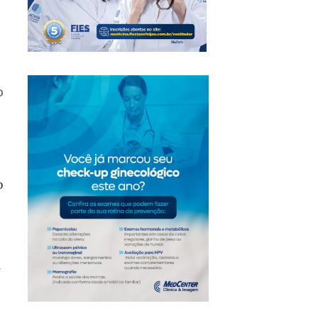
o
o
á