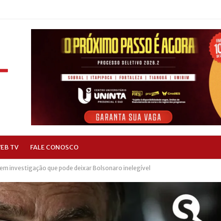
EB TV
FALE CONOSCO
m investigação que pode deixar Bolsonaro inelegível