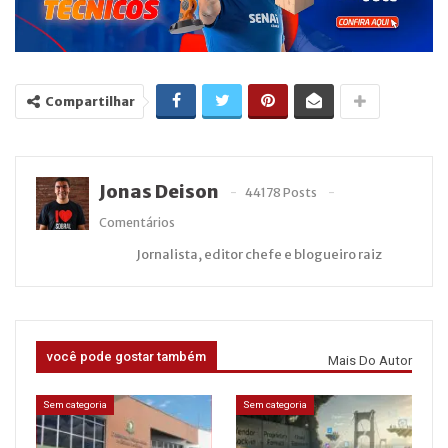
Compartilhar
Jonas Deison
44178 Posts
Comentários
Jornalista, editor chefe e blogueiro raiz
você pode gostar também
Mais Do Autor
Sem categoria
Sem categoria