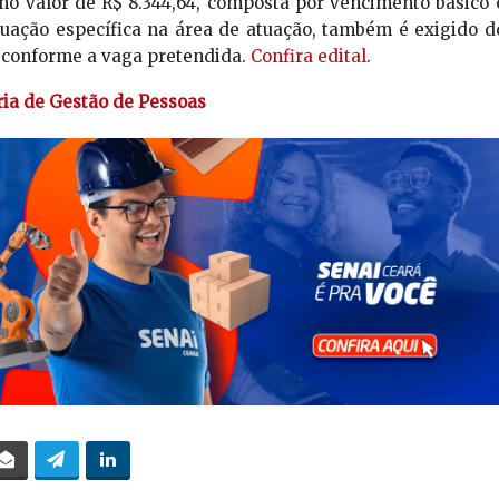
o valor de R$ 8.344,64, composta por vencimento básico 
duação específica na área de atuação, também é exigido d
, conforme a vaga pretendida.
Confira edital
.
ria de Gestão de Pessoas