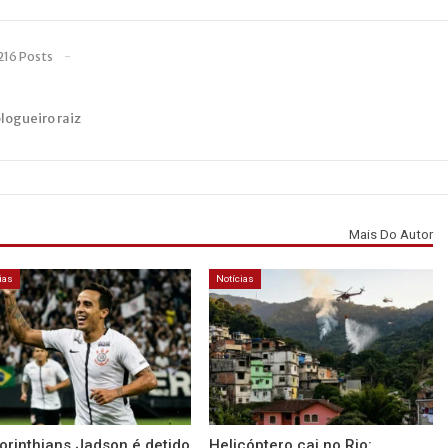
216 Posts
blogueiro raiz
Mais Do Autor
ias
Notícias
orinthians Jadson é detido
Helicóptero cai no Rio: