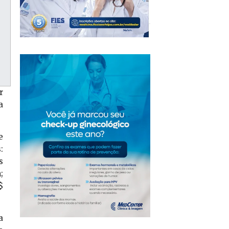
r
a
e
:
s
;
$
a