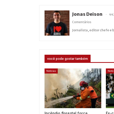
Jonas Deison
44
Comentários
Jornalista, editor chefe e 
você pode gostar também
Notícias
Notíc
Incêndio florestal força
Ex-c