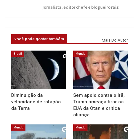
Jornalista, editor chefe e blogueiro raiz
você pode gostar também
Mais Do Autor
Brasil
Mundo
Diminuição da
Sem apoio contra o Irã,
velocidade de rotação
Trump ameaça tirar os
da Terra
EUA da Otan e critica
aliança
Mundo
Mundo