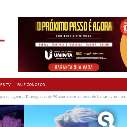
EB TV
FALE CONOSCO
 personagem da Disney, idoso de 90 anos vence concurso de fantasias no interi