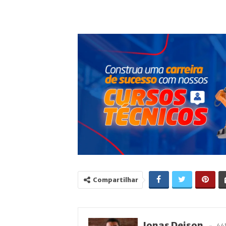
Compartilhar
Jonas Deison
44