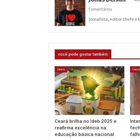
Comentários
Jornalista, editor chefe e 
você pode gostar também
Ceará
Cear
Ceará brilha no Ideb 2025 e
Inte
reafirma excelência na
fech
educação básica nacional
falh