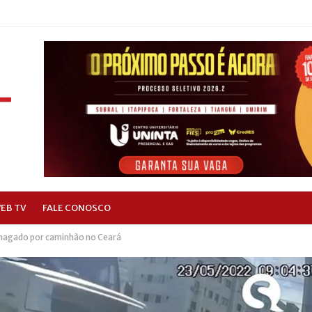
EB TV
FALE CONOSCO
magado por caminhão no Ceará