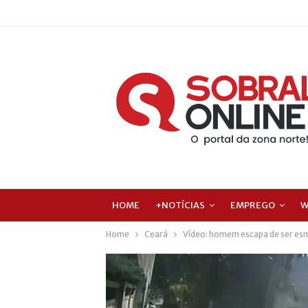
HOME
+NOTÍCIAS
EMPREGO
W
Home
Ceará
Vídeo: homem escapa de ser es