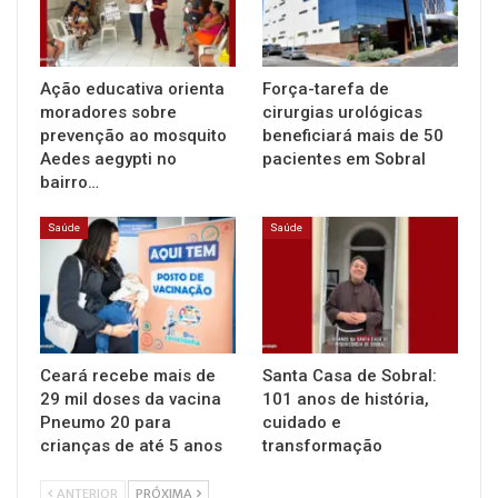
Ação educativa orienta
Força-tarefa de
moradores sobre
cirurgias urológicas
prevenção ao mosquito
beneficiará mais de 50
Aedes aegypti no
pacientes em Sobral
bairro…
Saúde
Saúde
Ceará recebe mais de
Santa Casa de Sobral:
29 mil doses da vacina
101 anos de história,
Pneumo 20 para
cuidado e
crianças de até 5 anos
transformação
ANTERIOR
PRÓXIMA