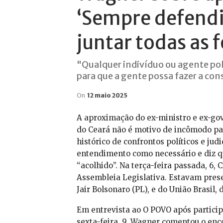
‘Sempre defendi
juntar todas as f
"Qualquer indivíduo ou agente polí
para que a gente possa fazer a con
On
12 maio 2025
A aproximação do ex-ministro e ex-gov
do Ceará não é motivo de incômodo par
histórico de confrontos políticos e jud
entendimento como necessário e diz qu
“acolhido”. Na terça-feira passada, 6,
Assembleia Legislativa. Estavam prese
Jair Bolsonaro (PL), e do União Brasil
Em entrevista ao O POVO após partici
sexta-feira, 9, Wagner comentou o enc