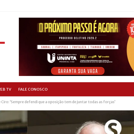
EB TV
FALE CONOSCO
iro: ‘Sempre defendi que a oposição tem de juntar todas as forças’