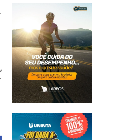
r
s
.