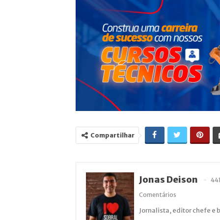
Compartilhar
Jonas Deison
44
Comentários
Jornalista, editor chefe e 