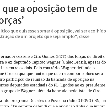
 que a oposição tem de
orças’
tico que quisesse somar à oposição, vai ser acolhido
strução de um projeto que seja amplo", disse
ernador cearense Ciro Gomes (PDT) das forças de direita
a o ex-deputado Capitão Wagner (União Brasil), apesar do
iciais entre os dois. Pelo contrário. Wagner defende o
e Ciro ou qualquer outro que queira compor o bloco será
 Ciro participou de reunião da bancada de oposição na
ntes deputados estaduais do PL, ligados ao ex-presidente
, do grupo de Wagner, além da bancada pedetista, de Ciro.
par do programa Debates do Povo, na rádio O POVO CBN, na
ontro. “Eu sempre defendi que a oposição tinha que juntar