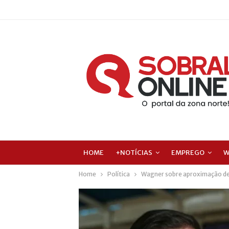
HOME
+NOTÍCIAS
EMPREGO
W
Home
Política
Wagner sobre aproximação de C