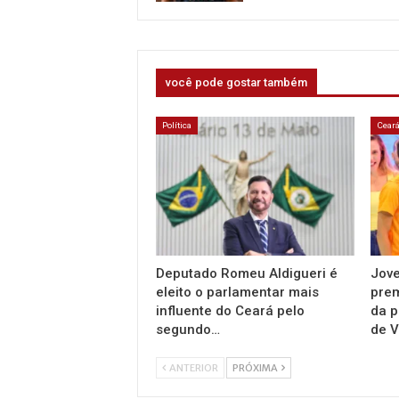
você pode gostar também
Política
Cear
Deputado Romeu Aldigueri é
Jov
eleito o parlamentar mais
pre
influente do Ceará pelo
da p
segundo…
de V
ANTERIOR
PRÓXIMA