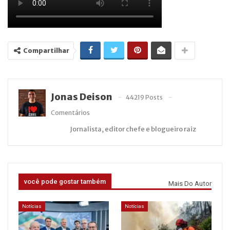
Compartilhar
Jonas Deison
44219 Posts
Comentários
Jornalista, editor chefe e blogueiro raiz
você pode gostar também
Mais Do Autor
Notícias
Notícias