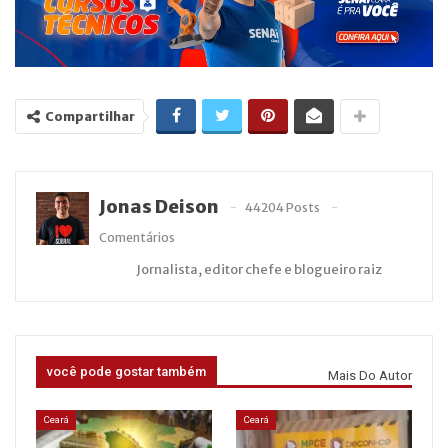
Compartilhar
Jonas Deison
44204 Posts
Comentários
Jornalista, editor chefe e blogueiro raiz
você pode gostar também
Mais Do Autor
Ceará
Ceará