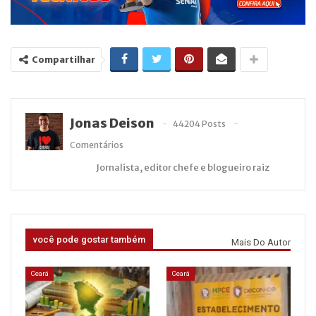
Compartilhar
Jonas Deison
44204 Posts
Comentários
Jornalista, editor chefe e blogueiro raiz
você pode gostar também
Mais Do Autor
Ceará
Ceará