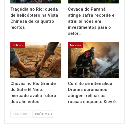
Tragédia no Rio: queda
Cevada do Paraná
de helicóptero na Vista
atinge safra recorde e
Chinesa deixa quatro
atrai bilhões em
mortos
investimentos para o
setor…
Notícias
Notícias
Chuvas no Rio Grande
Conflito se intensifica:
do Sul e El Niño:
Drones ucranianos
mercado avalia futuro
atingem refinarias
dos alimentos
russas enquanto Kiev é…
ANTERIOR
PRÓXIMA