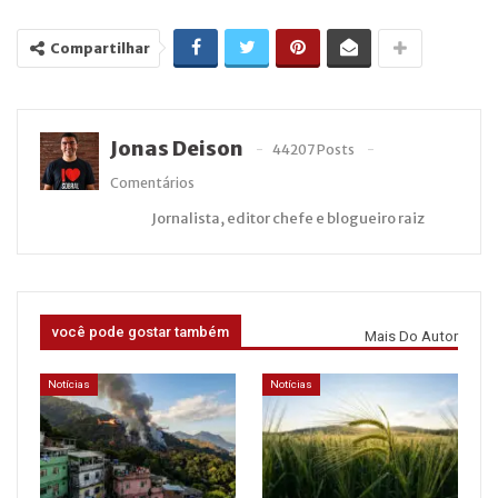
Compartilhar
Jonas Deison
44207 Posts
Comentários
Jornalista, editor chefe e blogueiro raiz
você pode gostar também
Mais Do Autor
Notícias
Notícias