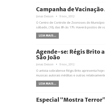
Campanha de Vacinação A
Jonas Deison
9 nov, 2012
O Centro de Controle de Zoonoses do Município
sábado, (10), das 8h às 17h. Haverá postos de v
LEIA MAIS...
Agende-se: Régis Brito 
São João
Jonas Deison
9 nov, 2012
O artista sobralense Régis Brito apresenta hoje 
musicas autorais inéditas e outras relativamen
LEIA MAIS...
Especial “Mostra Terror