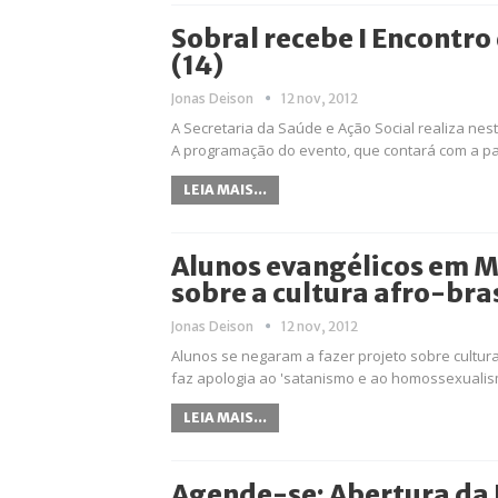
Sobral recebe I Encontro
(14)
Jonas Deison
12 nov, 2012
A Secretaria da Saúde e Ação Social realiza nest
A programação do evento, que contará com a part
LEIA MAIS...
Alunos evangélicos em M
sobre a cultura afro-bras
Jonas Deison
12 nov, 2012
Alunos se negaram a fazer projeto sobre cultura 
faz apologia ao 'satanismo e ao homossexualis
LEIA MAIS...
Agende-se: Abertura da E