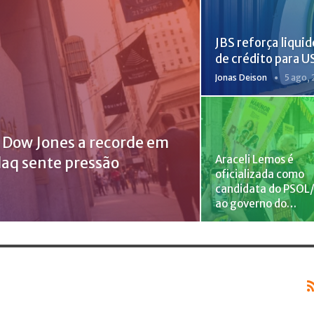
JBS reforça liqui
de crédito para U
Jonas Deison
5 ago,
 Dow Jones a recorde em
Araceli Lemos é
daq sente pressão
oficializada como
candidata do PSOL
ao governo do…