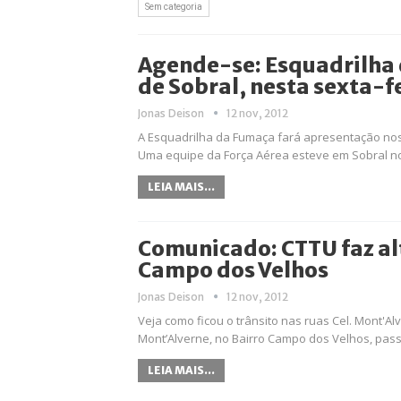
Sem categoria
Agende-se: Esquadrilha 
de Sobral, nesta sexta-fe
Jonas Deison
12 nov, 2012
A Esquadrilha da Fumaça fará apresentação nos 
Uma equipe da Força Aérea esteve em Sobral no 
LEIA MAIS...
Comunicado: CTTU faz alt
Campo dos Velhos
Jonas Deison
12 nov, 2012
Veja como ficou o trânsito nas ruas Cel. Mont'Al
Mont’Alverne, no Bairro Campo dos Velhos, pass
LEIA MAIS...