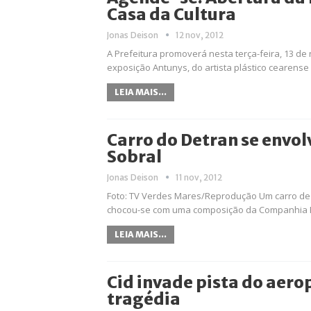
Casa da Cultura
Jonas Deison
12 nov, 2012
A Prefeitura promoverá nesta terça-feira, 13 de
exposição Antunys, do artista plástico cearense 
LEIA MAIS...
Carro do Detran se envol
Sobral
Jonas Deison
11 nov, 2012
Foto: TV Verdes Mares/Reprodução Um carro de 
chocou-se com uma composição da Companhia F
LEIA MAIS...
Cid invade pista do aero
tragédia