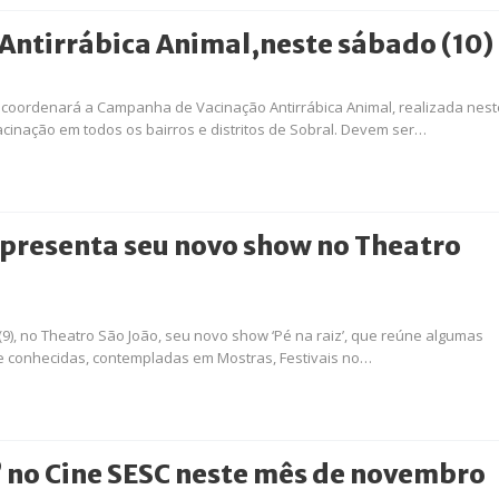
ntirrábica Animal,neste sábado (10)
 coordenará a Campanha de Vacinação Antirrábica Animal, realizada nest
acinação em todos os bairros e distritos de Sobral. Devem ser…
apresenta seu novo show no Theatro
(9), no Theatro São João, seu novo show ‘Pé na raiz’, que reúne algumas
te conhecidas, contempladas em Mostras, Festivais no…
” no Cine SESC neste mês de novembro