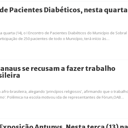
 de Pacientes Diabéticos, nesta quarta
a quarta (14), o I Encontro de Pacientes Diabéticos do Município de Sobral
icipação de 250 pacientes de todo o Município, terá início às…
anaus se recusam a fazer trabalho
ileira
afro-brasileira, alegando 'princípios religiosos', afirmando que o trabalh
mo'. Polêmica na escola motivou ida de representantes de Fórum,OAB…
xposição Antunys. Nesta terça (13) n