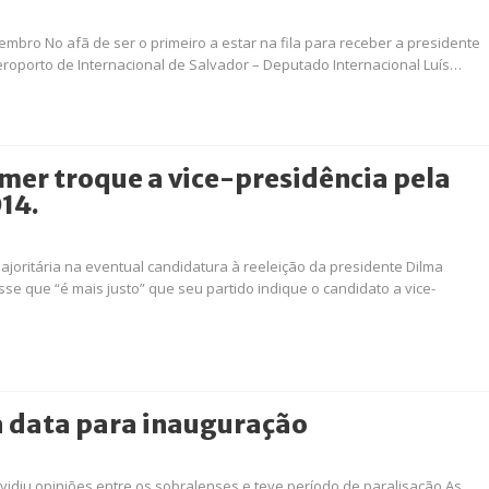
mbro No afã de ser o primeiro a estar na fila para receber a presidente
oporto de Internacional de Salvador – Deputado Internacional Luís…
mer troque a vice-presidência pela
14.
oritária na eventual candidatura à reeleição da presidente Dilma
se que “é mais justo” que seu partido indique o candidato a vice-
 data para inauguração
ividiu opiniões entre os sobralenses e teve período de paralisação As