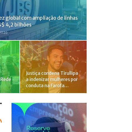
dez global com ampliação de linhas
S$ 4,2 bilhões
 2026
Justiça condena Tirullipa
/Rede
a indenizar mulheres por
conduta na Farofa…