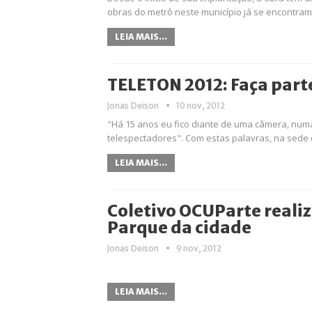
obras do metrô neste município já se encontram 
LEIA MAIS...
TELETON 2012: Faça part
Jonas Deison
10 nov, 2012
"Há 15 anos eu fico diante de uma câmera, numa s
telespectadores". Com estas palavras, na sede d
LEIA MAIS...
Coletivo OCUParte reali
Parque da cidade
Jonas Deison
9 nov, 2012
LEIA MAIS...