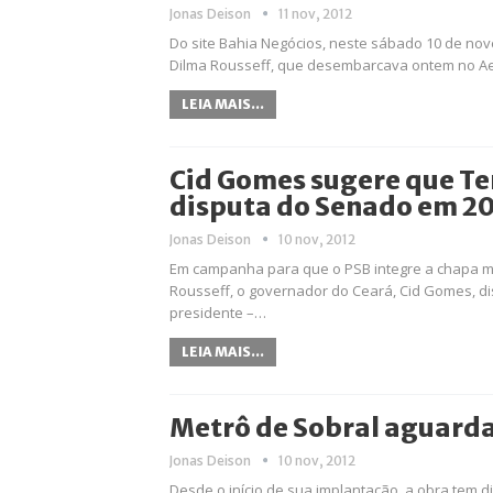
Jonas Deison
11 nov, 2012
Do site Bahia Negócios, neste sábado 10 de nove
Dilma Rousseff, que desembarcava ontem no Aer
LEIA MAIS...
Cid Gomes sugere que Te
disputa do Senado em 20
Jonas Deison
10 nov, 2012
Em campanha para que o PSB integre a chapa maj
Rousseff, o governador do Ceará, Cid Gomes, dis
presidente –…
LEIA MAIS...
Metrô de Sobral aguarda
Jonas Deison
10 nov, 2012
Desde o início de sua implantação, a obra tem d