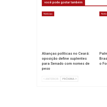
você pode gostar também
Notícias
Notíc
Alianças políticas no Ceará:
Palm
oposição define suplentes
Bras
para Senado com nomes de
o Fo
peso
ANTERIOR
PRÓXIMA