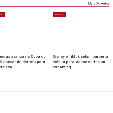
Mais Do Autor
ias
Notícias
eiras avança na Copa do
Disney e Tiktok selam parceria
il apesar de derrota para
inédita para vídeos curtos no
rtaleza
streaming