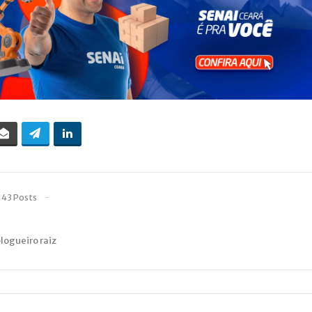
143 Posts
blogueiro raiz