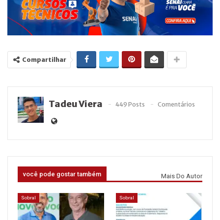
Compartilhar
Tadeu Viera
449 Posts
Comentários
você pode gostar também
Mais Do Autor
Sobral
Sobral