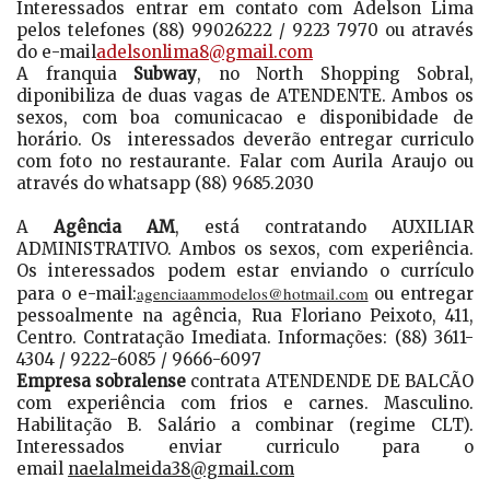
Interessados entrar em contato com Adelson Lima
pelos telefones (88) 99026222 / 9223 7970 ou através
do e-mail
adelsonlima8@gmail.com
A franquia
Subway
, no North Shopping Sobral,
diponibiliza de duas vagas de ATENDENTE. Ambos os
sexos, com boa comunicacao e disponibidade de
horário. Os interessados deverão entregar curriculo
com foto no restaurante. Falar com Aurila Araujo ou
através do whatsapp (88) 9685.2030
A
Agência AM
, está contratando AUXILIAR
ADMINISTRATIVO. Ambos os sexos, com experiência.
Os interessados podem estar enviando o currículo
agenciaammodelos@hotmail.com
para o e-mail:
ou entregar
pessoalmente na agência, Rua Floriano Peixoto, 411,
Centro. Contratação Imediata. Informações: (88) 3611-
4304 / 9222-6085 / 9666-6097
Empresa sobralense
contrata ATENDENDE DE BALCÃO
com experiência com frios e carnes. Masculino.
Habilitação B. Salário a combinar (regime CLT).
Interessados enviar curriculo para o
email
naelalmeida38@gmail.com