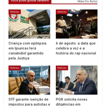
você pode gostar também
Mais Do Autor
Notícias
Notícias
Criança com epilepsia
6 de agosto: a data que
em Ipueiras terá
celebra a voz e a
canabidiol garantido
história do rap nacional
pela Justiça
Notícias
Notícias
STF garante isenção de
PGR solicita novas
impostos para autistas e
diligências em