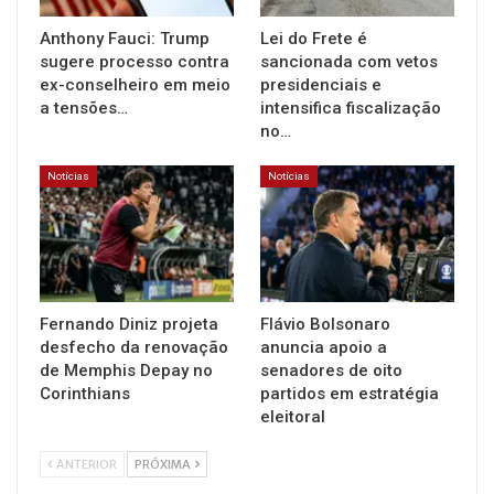
Anthony Fauci: Trump
Lei do Frete é
sugere processo contra
sancionada com vetos
ex-conselheiro em meio
presidenciais e
a tensões…
intensifica fiscalização
no…
Notícias
Notícias
Fernando Diniz projeta
Flávio Bolsonaro
desfecho da renovação
anuncia apoio a
de Memphis Depay no
senadores de oito
Corinthians
partidos em estratégia
eleitoral
ANTERIOR
PRÓXIMA