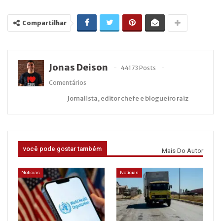
Compartilhar
Jonas Deison
44173 Posts
Comentários
Jornalista, editor chefe e blogueiro raiz
você pode gostar também
Mais Do Autor
Notícias
Notícias