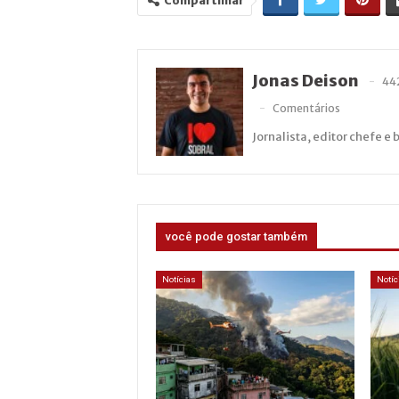
Compartilhar
Jonas Deison
44
Comentários
Jornalista, editor chefe e 
você pode gostar também
Notícias
Notíc