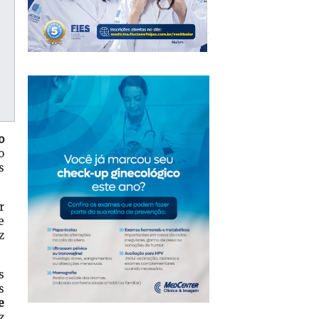
o
o
s
r
e
z
s
s
e
z