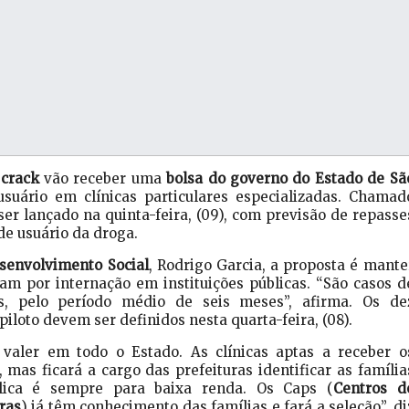
 crack
vão receber uma
bolsa do governo do Estado de Sã
usuário em clínicas particulares especializadas. Chamad
ser lançado na quinta-feira, (09), com previsão de repasse
de usuário da droga.
senvolvimento Social
, Rodrigo Garcia, a proposta é mante
m por internação em instituições públicas. “São casos d
as, pelo período médio de seis meses”, afirma. Os de
loto devem ser definidos nesta quarta-feira, (08).
valer em todo o Estado. As clínicas aptas a receber o
 mas ficará a cargo das prefeituras identificar as família
lica é sempre para baixa renda. Os Caps (
Centros d
ras
) já têm conhecimento das famílias e fará a seleção”, di