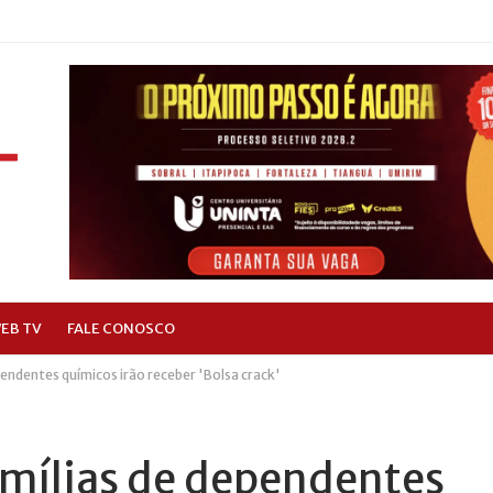
EB TV
FALE CONOSCO
endentes químicos irão receber 'Bolsa crack'
amílias de dependentes