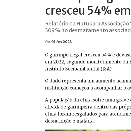
cresceu 54% em
Relatório da Hutukara Associaçã
309% no desmatamento associado 
On
01 fev 2023
O garimpo ilegal cresceu 54% e devas
em 2022, segundo monitoramento da H
Instituto Socioambiental (ISA).
O dado representa um aumento acumul
instituição começou a acompanhar o av
A população da etnia sofre uma grave 
atividade garimpeira dentro das própri
etnia foram resgatados para atendim
desnutrição e malária.