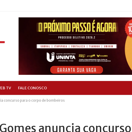
EB TV
FALE CONOSCO
a concurso para o corpo de bombeiros
 Gomes anuncia concurso