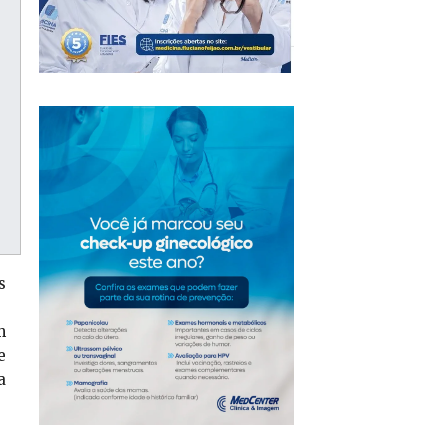
s
m
e
a