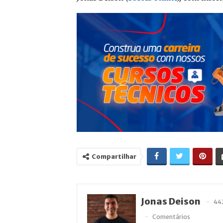
Compartilhar
Jonas Deison
44
Comentários