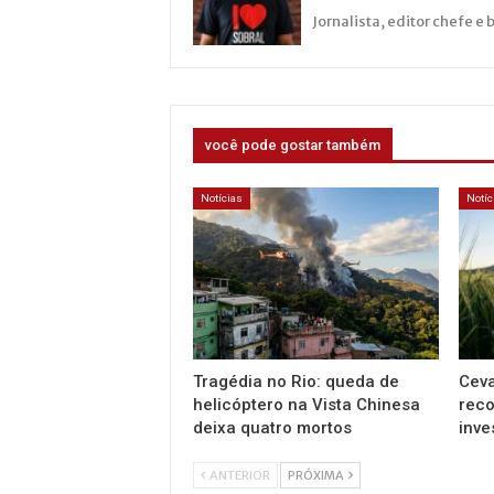
Jornalista, editor chefe e 
você pode gostar também
Notícias
Notíc
Tragédia no Rio: queda de
Ceva
helicóptero na Vista Chinesa
reco
deixa quatro mortos
inve
ANTERIOR
PRÓXIMA