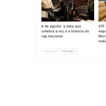
6 de agosto: a data que
STF 
celebra a voz e a história do
impo
rap nacional
Mora
indú
ANTERIOR
PRÓXIMA