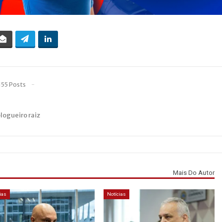
155 Posts
blogueiro raiz
Mais Do Autor
ias
Notícias