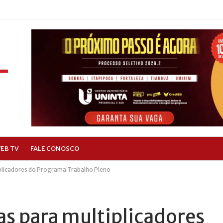
EB TV
FALE CONOSCO
iplicadores do Programa Trabalho Pleno
as para multiplicadores