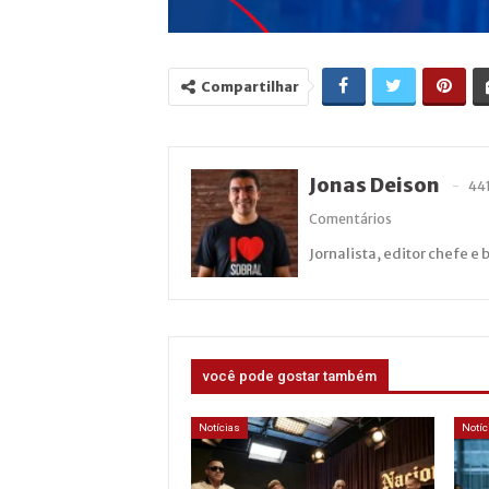
Compartilhar
Jonas Deison
44
Comentários
Jornalista, editor chefe e 
você pode gostar também
Notícias
Notíc