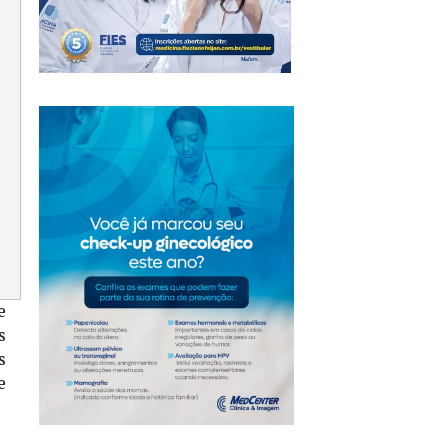
e
s
s
e