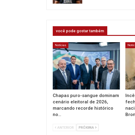
você pode gostar também
Notícias
Notíc
Chapas puro-sangue dominam
Incê
cenário eleitoral de 2026,
fec
marcando recorde histórico
nac
no…
Bro
ANTERIOR
PRÓXIMA