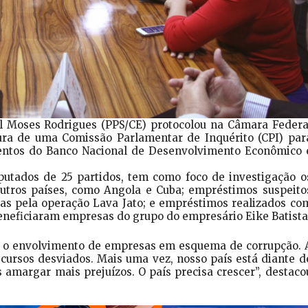
l Moses Rodrigues (PPS/CE) protocolou na Câmara Federa
ura de uma Comissão Parlamentar de Inquérito (CPI) par
entos do Banco Nacional de Desenvolvimento Econômico 
putados de 25 partidos, tem como foco de investigação o
utros países, como Angola e Cuba; empréstimos suspeito
das pela operação Lava Jato; e empréstimos realizados co
beneficiaram empresas do grupo do empresário Eike Batista
r o envolvimento de empresas em esquema de corrupção. 
cursos desviados. Mais uma vez, nosso país está diante d
amargar mais prejuízos. O país precisa crescer”, destaco