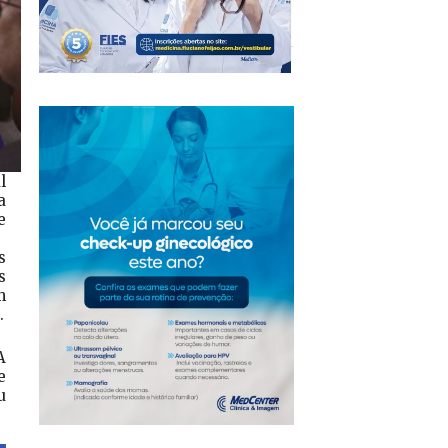
l
a
e
s
s
m
.
A
e
u