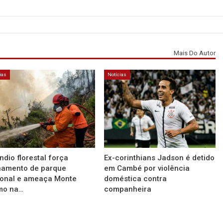
Mais Do Autor
ias
Notícias
ndio florestal força
Ex-corinthians Jadson é detido
hamento de parque
em Cambé por violência
ional e ameaça Monte
doméstica contra
mo na…
companheira