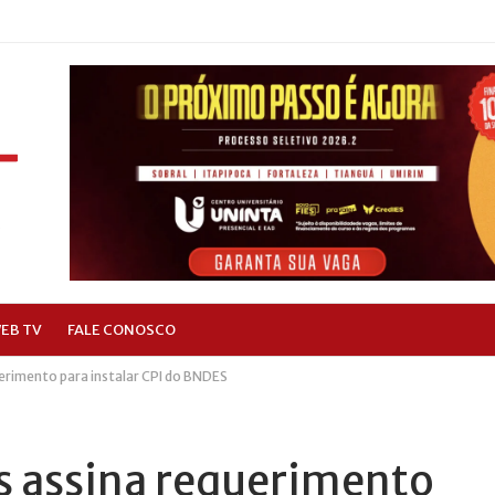
EB TV
FALE CONOSCO
erimento para instalar CPI do BNDES
 assina requerimento