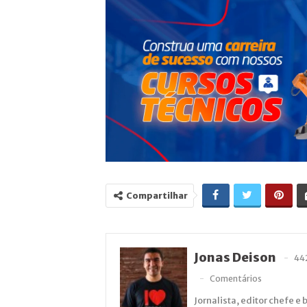
Compartilhar
Jonas Deison
44
Comentários
Jornalista, editor chefe e 