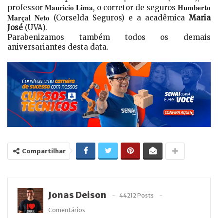
Mauricio Lima
Humberto
professor
, o corretor de seguros
Marçal Neto
(Corselda Seguros) e a acadêmica
Maria
José
(UVA).
Parabenizamos também todos os demais
aniversariantes desta data.
Compartilhar
Jonas Deison
44212 Posts
Comentários