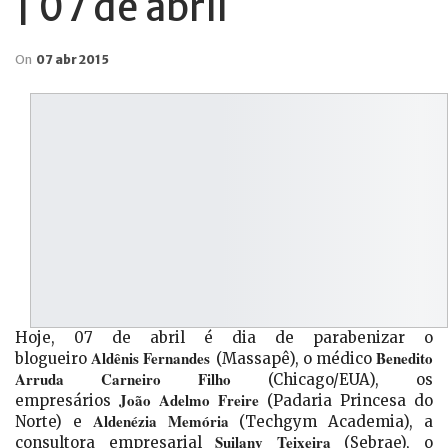
| 07 de abril
On
07 abr 2015
Hoje, 07 de abril é dia de parabenizar o
Aldênis Fernandes
Benedito
blogueiro
(Massapê), o médico
Arruda Carneiro Filho
(Chicago/EUA), os
João Adelmo Freire
empresários
(Padaria Princesa do
Aldenézia Memória
Norte) e
(Techgym Academia), a
Suilany Teixeira
consultora empresarial
(Sebrae), o