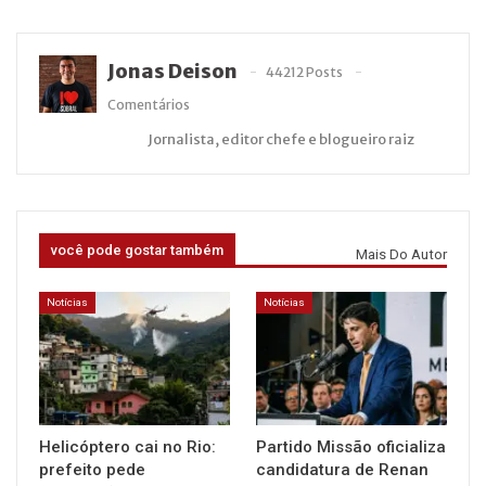
Jonas Deison
44212 Posts
Comentários
Jornalista, editor chefe e blogueiro raiz
você pode gostar também
Mais Do Autor
Notícias
Notícias
Helicóptero cai no Rio:
Partido Missão oficializa
prefeito pede
candidatura de Renan