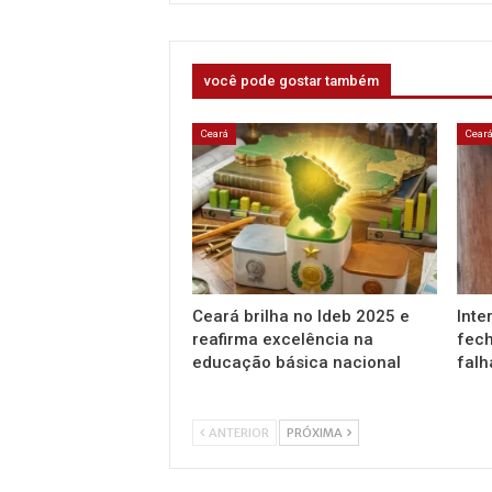
você pode gostar também
Ceará
Cear
Ceará brilha no Ideb 2025 e
Inte
reafirma excelência na
fech
educação básica nacional
falh
ANTERIOR
PRÓXIMA