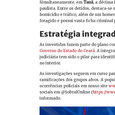
Simultaneamente, em
Tauá
, a décima
paulista. Entre os detidos, destaca-se
homicídio e tráfico, além de um homem
foragido e possui vasta ficha criminal 
Estratégia integra
As investidas fazem parte do plano co
Governo do Estado do Ceará
. A integr
judiciária tem sido o pilar para identif
no interior.
As investigações seguem em curso para
ramificações dos grupos alvos. A popu
ocorrências policiais em nosso site
www
sociais em @SobralOnline (
https://ww
informado.