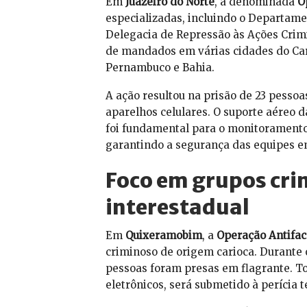
Em
Juazeiro do Norte
, a denominada
O
especializadas, incluindo o Departament
Delegacia de Repressão às Ações Crimi
de mandados em várias cidades do Carir
Pernambuco e Bahia.
A ação resultou na prisão de 23 pesso
aparelhos celulares. O suporte aéreo 
foi fundamental para o monitoramento
garantindo a segurança das equipes e
Foco em grupos cri
interestadual
Em
Quixeramobim
, a
Operação Antifac
criminoso de origem carioca. Durante
pessoas foram presas em flagrante. To
eletrônicos, será submetido à perícia t