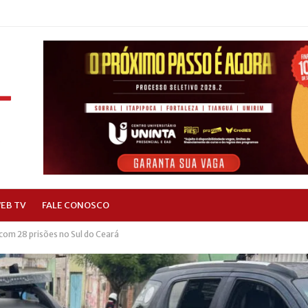
EB TV
FALE CONOSCO
s com 28 prisões no Sul do Ceará