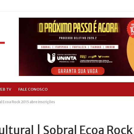
EB TV
FALE CONOSCO
l Ecoa Rock 2015 abre inscrições
ltural | Sobral Ecoa Rock