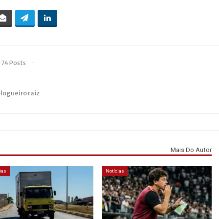
174 Posts
blogueiro raiz
Mais Do Autor
ias
Notícias