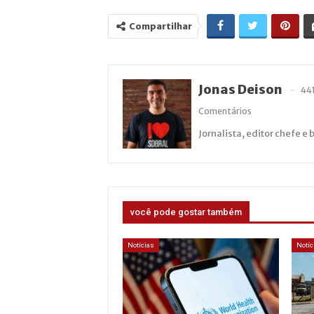
Compartilhar
Jonas Deison
44
Comentários
Jornalista, editor chefe e 
você pode gostar também
Notícias
Notíc