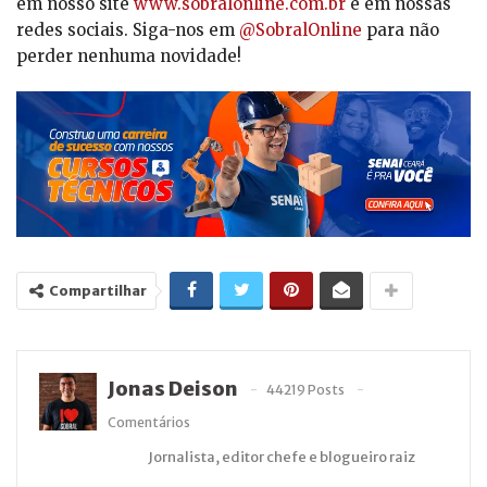
em nosso site
www.sobralonline.com.br
e em nossas
redes sociais. Siga-nos em
@SobralOnline
para não
perder nenhuma novidade!
Compartilhar
Jonas Deison
44219 Posts
Comentários
Jornalista, editor chefe e blogueiro raiz