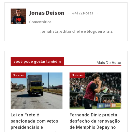
Jonas Deison
44172 Posts
Comentários
Jornalista, editor chefe e blogueiro raiz
você pode gostar também
Mais Do Autor
Notícias
Notícias
Lei do Frete é
Fernando Diniz projeta
sancionada com vetos
desfecho da renovação
presidenciais e
de Memphis Depay no