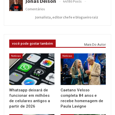
Jonas Deison
44186 Posts
Comentários
Jornalista, editor chefe e blogueiro raiz
você pode gostar também
Mais Do Autor
Notícias
Notícias
Whatsapp deixará de
Caetano Veloso
funcionar em milhões
completa 84 anos e
de celulares antigos a
recebe homenagem de
partir de 2026
Paula Lavigne