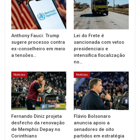
Anthony Fauci: Trump
Lei do Frete é
sugere processo contra
sancionada com vetos
ex-conselheiro em meio
presidenciais e
a tensões…
intensifica fiscalização
no…
Notícias
Notícias
Fernando Diniz projeta
Flávio Bolsonaro
desfecho da renovação
anuncia apoio a
de Memphis Depay no
senadores de oito
Corinthians
partidos em estratégia