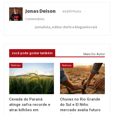
Jonas Deison
44205 Posts
Comentários
Jornalista, editor chefe e blogueiro raiz
você pode gostar também
Mais Do Autor
Notícias
Notícias
Cevada do Paraná
Chuvas no Rio Grande
atinge safra recorde e
do Sul e El Niño:
atrai bilhões em
mercado avalia futuro