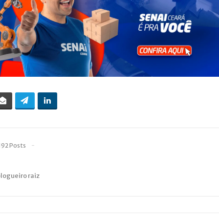
192 Posts
blogueiro raiz