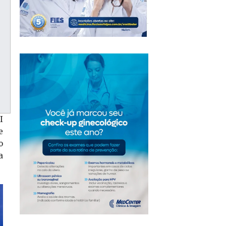
I
e
o
a