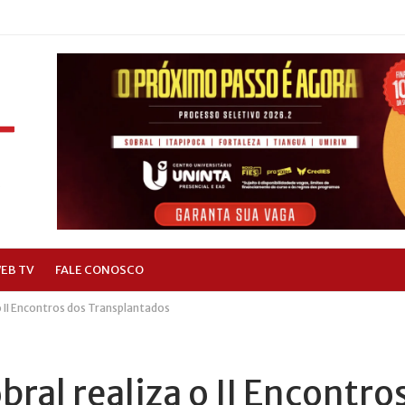
EB TV
FALE CONOSCO
o II Encontros dos Transplantados
bral realiza o II Encontro