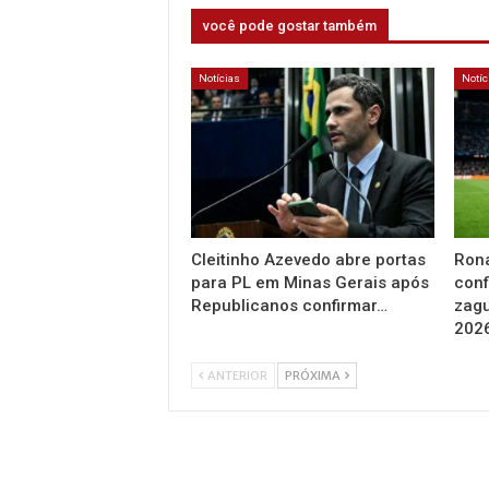
você pode gostar também
Notícias
Notíc
Cleitinho Azevedo abre portas
Rona
para PL em Minas Gerais após
conf
Republicanos confirmar…
zagu
202
ANTERIOR
PRÓXIMA