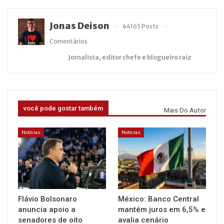
Jonas Deison
44165 Posts
Comentários
Jornalista, editor chefe e blogueiro raiz
você pode gostar também
Mais Do Autor
Notícias
Notícias
Flávio Bolsonaro
México: Banco Central
anuncia apoio a
mantém juros em 6,5% e
senadores de oito
avalia cenário