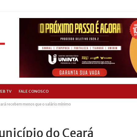
EB TV
FALE CONOSCO
eará recebem menos que o salário mínimo
unicípio do Ceará