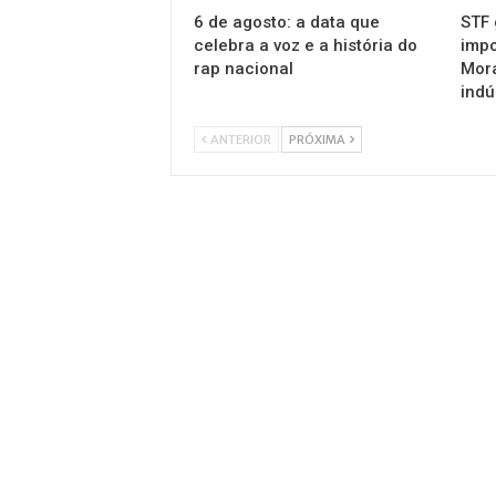
6 de agosto: a data que
STF 
celebra a voz e a história do
impo
rap nacional
Mora
indú
ANTERIOR
PRÓXIMA