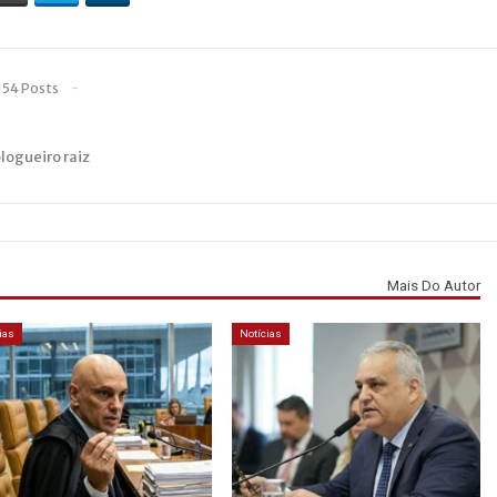
154 Posts
blogueiro raiz
Mais Do Autor
ias
Notícias