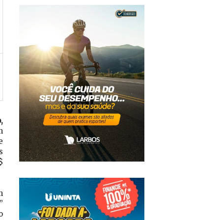
,
m
e
s
$
m
”
o