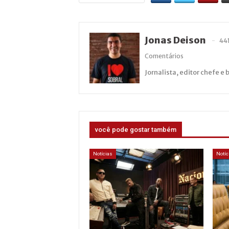
Jonas Deison
44
Comentários
Jornalista, editor chefe e 
você pode gostar também
Notícias
Notíc