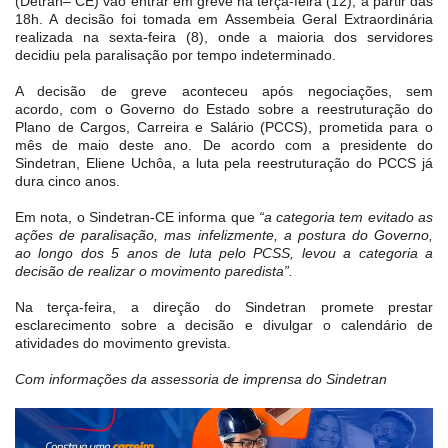
(Detran– CE) vão entrar em greve na terça-feira (12), a partir das
18h. A decisão foi tomada em Assembeia Geral Extraordinária
realizada na sexta-feira (8), onde a maioria dos servidores
decidiu pela paralisação por tempo indeterminado.
A decisão de greve aconteceu após negociações, sem
acordo, com o Governo do Estado sobre a reestruturação do
Plano de Cargos, Carreira e Salário (PCCS), prometida para o
mês de maio deste ano. De acordo com a presidente do
Sindetran, Eliene Uchôa, a luta pela reestruturação do PCCS já
dura cinco anos.
Em nota, o Sindetran-CE informa que
“a categoria tem evitado as
ações de paralisação, mas infelizmente, a postura do Governo,
ao longo dos 5 anos de luta pelo PCSS, levou a categoria a
decisão de realizar o movimento paredista”.
Na terça-feira, a direção do Sindetran promete prestar
esclarecimento sobre a decisão e divulgar o calendário de
atividades do movimento grevista.
Com informações da assessoria de imprensa do Sindetran