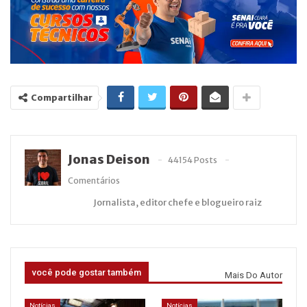
Compartilhar
Jonas Deison
44154 Posts
Comentários
Jornalista, editor chefe e blogueiro raiz
você pode gostar também
Mais Do Autor
Notícias
Notícias