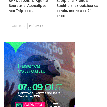
BAFTA 2026: ‘O Agente
Scorpions: Francis
Secreto’ e ‘Apocalipse
Buchholz, ex-baixista da
nos Trópicos’…
banda, morre aos 71
anos
ANTERIOR
PRÓXIMA