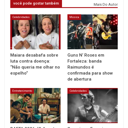
você pode gostar também
Mais Do Autor
Celebridades
Música
Maiara desabafa sobre
Guns N’ Roses em
luta contra doença:
Fortaleza: banda
“Não queria me olhar no
Raimundos é
espelho”
confirmada para show
de abertura
Entretenimento
Celebridades